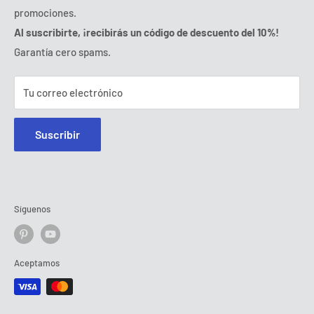
Viernes :
9:00 - 18:00
promociones.
Ozerty te mantiene seguro
Sabado - Domingo :
cerrado
Al suscribirte, ¡recibirás un código de descuento del 10%!
Tel:
902 848 000
Garantía cero spams.
Correo:
contacto@ozerty-espana.com
Tu correo electrónico
Suscribir
Síguenos
Aceptamos