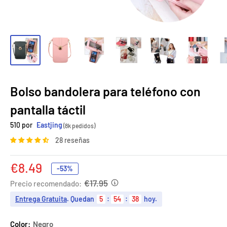
Bolso bandolera para teléfono con
pantalla táctil
510 por
Eastjing
(8k pedidos)
28 reseñas
Precio
€8.49
-53%
de
€17.95
Precio recomendado:
venta
Entrega Gratuita
. Quedan
5
:
54
:
37
hoy.
Color:
Negro