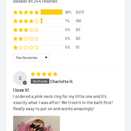
Basado en 244 reseñas
93%
(227)
7%
(16)
0%
(0)
0%
(0)
0%
(1)
Sort by
C
Charlotte H.
I love it!
I ordered a pink neck ring for my little one and it’s
exactly what I was after! We tried it in the bath first!
Really easy to put on and works amazingly!