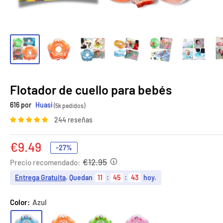
Flotador de cuello para bebés
616 por
Huasi
(5k pedidos)
244 reseñas
Precio
€9.49
-27%
de
€12.95
Precio recomendado:
venta
Entrega Gratuita
. Quedan
11
:
45
:
41
hoy.
Color:
Azul