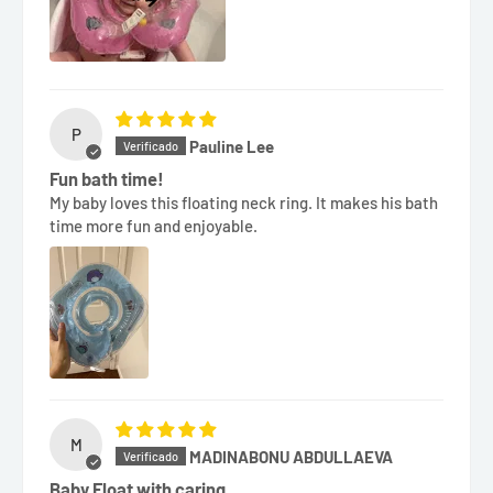
P
Pauline Lee
Fun bath time!
My baby loves this floating neck ring. It makes his bath
time more fun and enjoyable.
M
MADINABONU ABDULLAEVA
Baby Float with caring