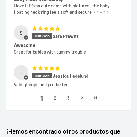
I love it it’s so cute same with pictures , the baby
floating neck ring feels soft and secure ⭐️⭐️⭐️⭐️⭐️
S
Sara Prewitt
Awesome
Great for babies with tummy trouble
J
Jessica Hedelund
Väldigt nöjd med produkten
1
2
3
¡Hemos encontrado otros productos que